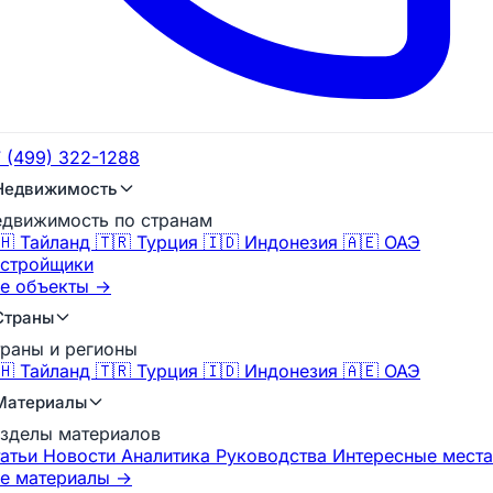
 (499) 322-1288
Недвижимость
движимость по странам
🇭 Тайланд
🇹🇷 Турция
🇮🇩 Индонезия
🇦🇪 ОАЭ
стройщики
е объекты →
Страны
раны и регионы
🇭 Тайланд
🇹🇷 Турция
🇮🇩 Индонезия
🇦🇪 ОАЭ
Материалы
зделы материалов
татьи
Новости
Аналитика
Руководства
Интересные места
е материалы →