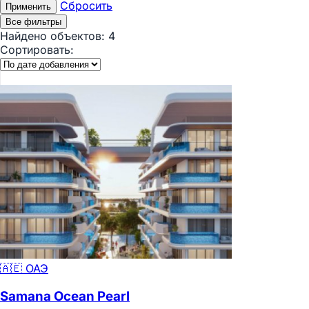
Сбросить
Применить
Все фильтры
Найдено объектов:
4
Сортировать:
🇦🇪 ОАЭ
Samana Ocean Pearl