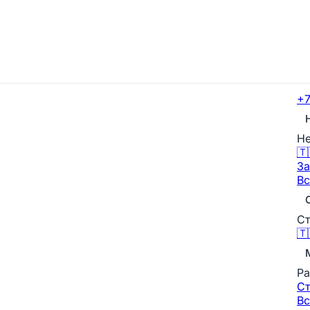
+7
Не
🇹
За
Вс
Ст
🇹
Ра
С
Вс