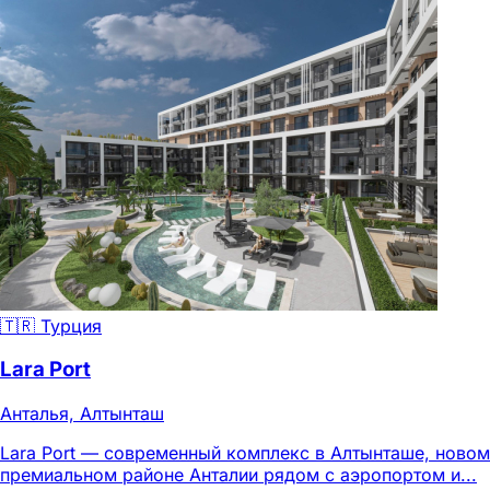
🇹🇷 Турция
Lara Port
Анталья, Алтынташ
Lara Port — современный комплекс в Алтынташе, новом
премиальном районе Анталии рядом с аэропортом и...