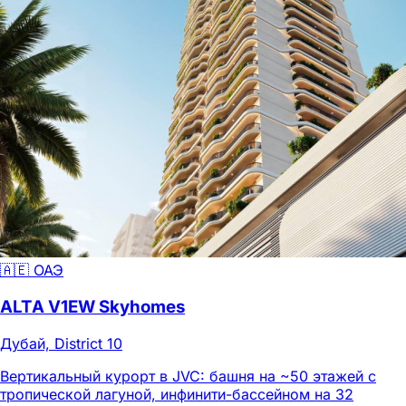
🇦🇪 ОАЭ
ALTA V1EW Skyhomes
Дубай, District 10
Вертикальный курорт в JVC: башня на ~50 этажей с
тропической лагуной, инфинити-бассейном на 32