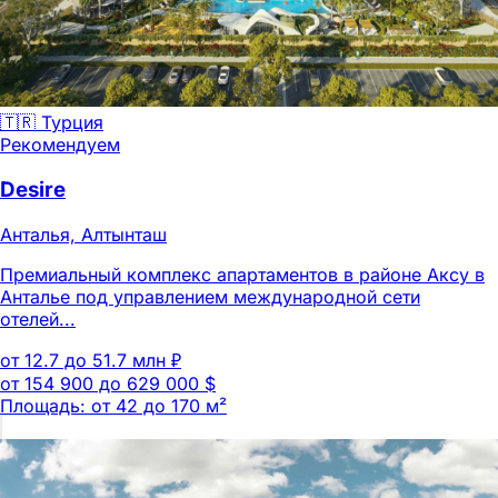
🇹🇷 Турция
Рекомендуем
Desire
Анталья, Алтынташ
Премиальный комплекс апартаментов в районе Аксу в
Анталье под управлением международной сети
отелей...
от 12.7 до 51.7 млн ₽
от 154 900 до 629 000 $
Площадь: от 42 до 170 м²