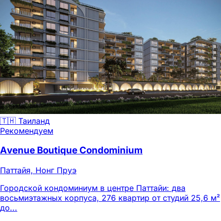
🇹🇭 Таиланд
Рекомендуем
Avenue Boutique Condominium
Паттайя, Нонг Пруэ
Городской кондоминиум в центре Паттайи: два
восьмиэтажных корпуса, 276 квартир от студий 25,6 м²
до...