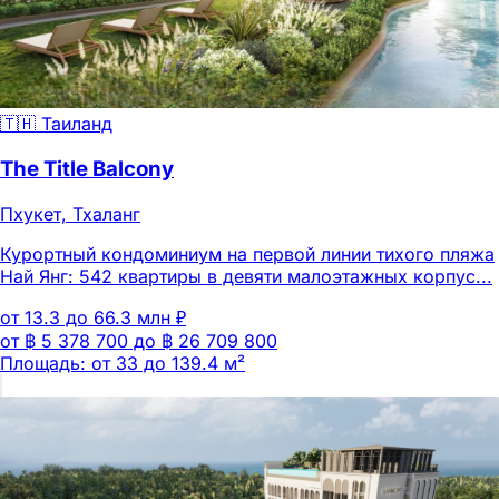
🇹🇭 Таиланд
The Title Balcony
Пхукет, Тхаланг
Курортный кондоминиум на первой линии тихого пляжа
Най Янг: 542 квартиры в девяти малоэтажных корпус...
от 13.3 до 66.3 млн ₽
от ฿ 5 378 700 до ฿ 26 709 800
Площадь: от 33 до 139.4 м²