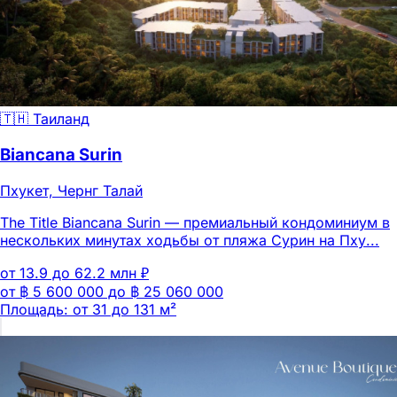
🇹🇭 Таиланд
Biancana Surin
Пхукет, Чернг Талай
The Title Biancana Surin — премиальный кондоминиум в
нескольких минутах ходьбы от пляжа Сурин на Пху...
от 13.9 до 62.2 млн ₽
от ฿ 5 600 000 до ฿ 25 060 000
Площадь: от 31 до 131 м²