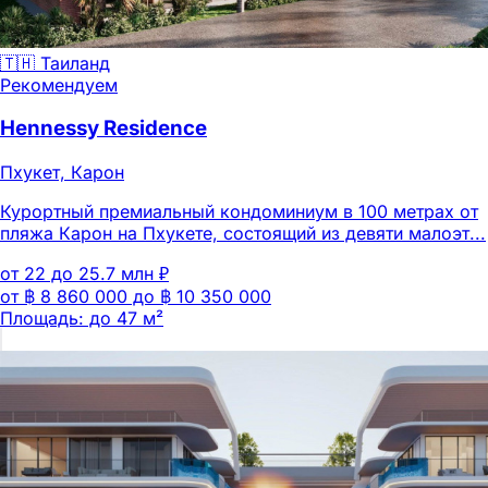
🇹🇭 Таиланд
Рекомендуем
Hennessy Residence
Пхукет, Карон
Курортный премиальный кондоминиум в 100 метрах от
пляжа Карон на Пхукете, состоящий из девяти малоэт...
от 22 до 25.7 млн ₽
от ฿ 8 860 000 до ฿ 10 350 000
Площадь: до 47 м²