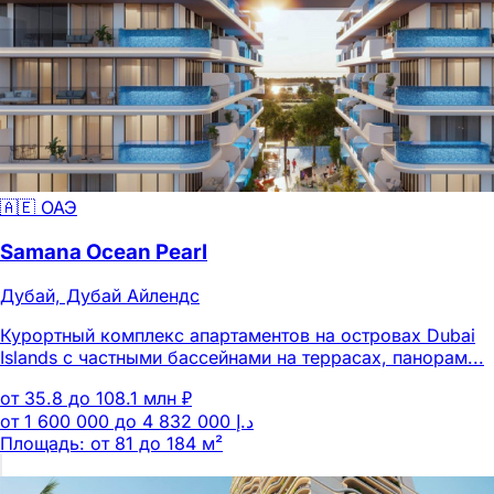
🇦🇪 ОАЭ
Samana Ocean Pearl
Дубай, Дубай Айлендс
Курортный комплекс апартаментов на островах Dubai
Islands с частными бассейнами на террасах, панорам...
от 35.8 до 108.1 млн ₽
Площадь: от 81 до 184 м²