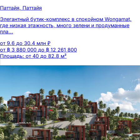
Паттайя, Паттайя
Элегантный бутик-комплекс в спокойном Wongamat,
где низкая этажность, много зелени и продуманные
пла...
от 9.6 до 30.4 млн ₽
от ฿ 3 880 000 до ฿ 12 261 800
Площадь: от 40 до 82.8 м²