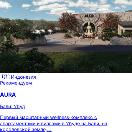
🇮🇩 Индонезия
Рекомендуем
AURA
Бали, Убуд
Первый масштабный wellness‑комплекс с
апартаментами и виллами в Убуде на Бали, на
королевской земле,...