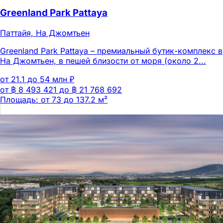
Greenland Park Pattaya
Паттайя, На Джомтьен
Greenland Park Pattaya – премиальный бутик-комплекс в
На Джомтьен, в пешей близости от моря (около 2...
от 21.1 до 54 млн ₽
от ฿ 8 493 421 до ฿ 21 768 692
Площадь: от 73 до 137.2 м²