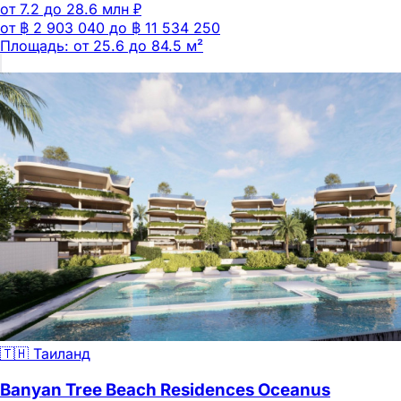
от 7.2 до 28.6 млн ₽
от ฿ 2 903 040 до ฿ 11 534 250
Площадь: от 25.6 до 84.5 м²
🇹🇭 Таиланд
Banyan Tree Beach Residences Oceanus