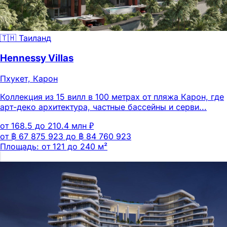
🇹🇭 Таиланд
Hennessy Villas
Пхукет, Карон
Коллекция из 15 вилл в 100 метрах от пляжа Карон, где
арт-деко архитектура, частные бассейны и серви...
от 168.5 до 210.4 млн ₽
от ฿ 67 875 923 до ฿ 84 760 923
Площадь: от 121 до 240 м²