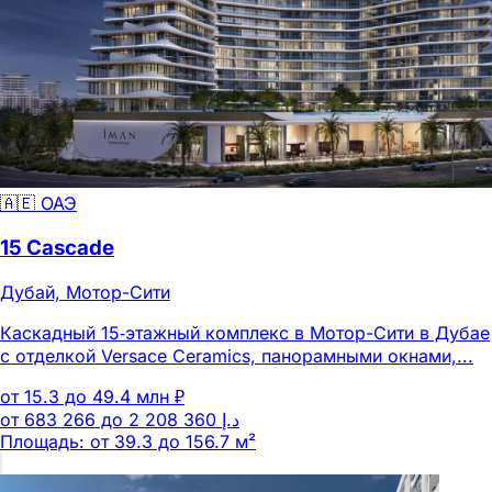
🇦🇪 ОАЭ
15 Cascade
Дубай, Мотор-Сити
Каскадный 15‑этажный комплекс в Мотор-Сити в Дубае
с отделкой Versace Ceramics, панорамными окнами,...
от 15.3 до 49.4 млн ₽
Площадь: от 39.3 до 156.7 м²