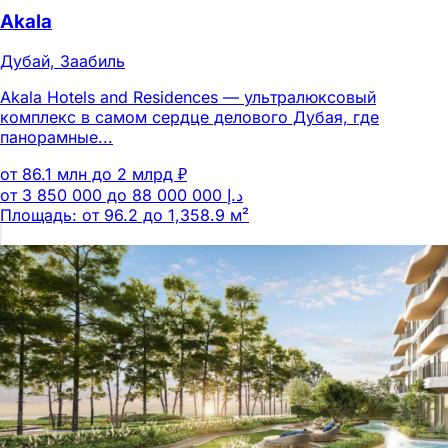
Akala
Дубай, Заабиль
Akala Hotels and Residences — ультралюксовый
комплекс в самом сердце делового Дубая, где
панорамные...
от 86.1 млн до 2 млрд ₽
Площадь: от 96.2 до 1,358.9 м²