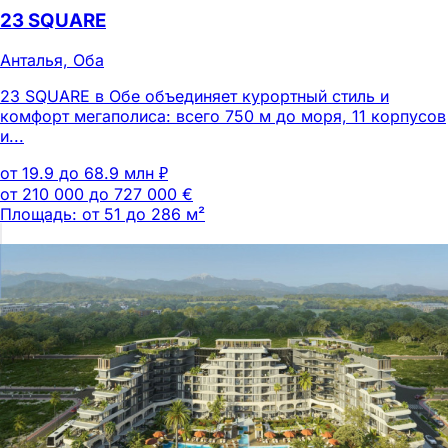
23 SQUARE
Анталья, Оба
23 SQUARE в Обе объединяет курортный стиль и
комфорт мегаполиса: всего 750 м до моря, 11 корпусов
и...
от 19.9 до 68.9 млн ₽
от 210 000 до 727 000 €
Площадь: от 51 до 286 м²