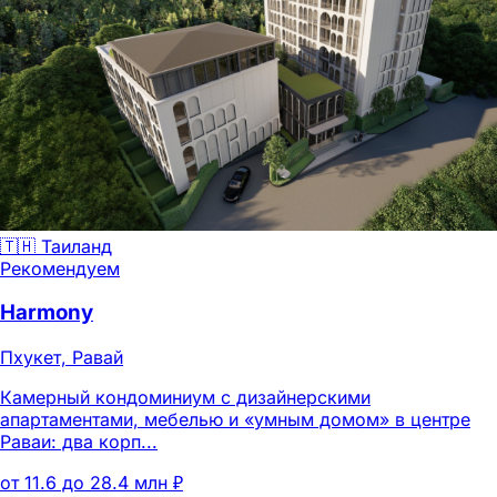
🇹🇭 Таиланд
Рекомендуем
Harmony
Пхукет, Равай
Камерный кондоминиум с дизайнерскими
апартаментами, мебелью и «умным домом» в центре
Раваи: два корп...
от 11.6 до 28.4 млн ₽