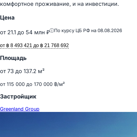
комфортное проживание, и на инвестиции.​
Цена
ⓘ
По курсу ЦБ РФ на 08.08.2026
от
21.1
до
54
млн ₽
от ฿ 8 493 421 до ฿ 21 768 692
Площадь
от
73
до
137.2
м²
от 115 000 до 170 000 ฿/м²
Застройщик
Greenland Group