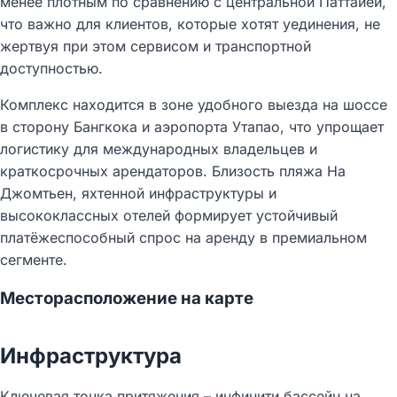
менее плотным по сравнению с центральной Паттайей,
что важно для клиентов, которые хотят уединения, не
жертвуя при этом сервисом и транспортной
доступностью.​
Комплекс находится в зоне удобного выезда на шоссе
в сторону Бангкока и аэропорта Утапао, что упрощает
логистику для международных владельцев и
краткосрочных арендаторов. Близость пляжа На
Джомтьен, яхтенной инфраструктуры и
высококлассных отелей формирует устойчивый
платёжеспособный спрос на аренду в премиальном
Используйте два пальца
сегменте.​
для взаимодействия с
картой
Месторасположение на карте
©
OpenStreetMap
Инфраструктура
Ключевая точка притяжения – инфинити‑бассейн на