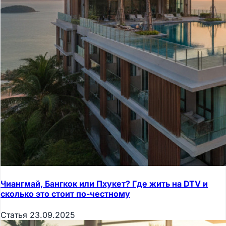
Чиангмай, Бангкок или Пхукет? Где жить на DTV и
сколько это стоит по-честному
Статья
23.09.2025