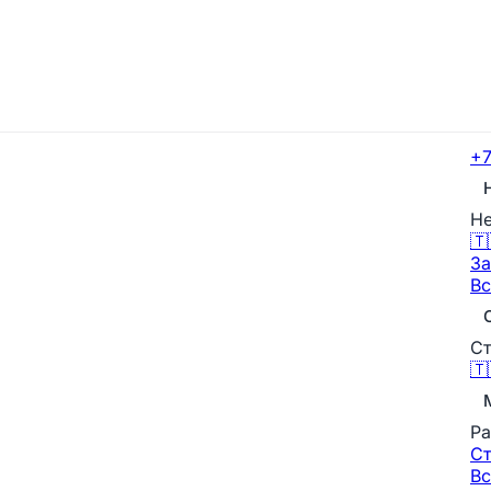
+7
Не
🇹
За
Вс
Ст
🇹
Ра
С
Вс