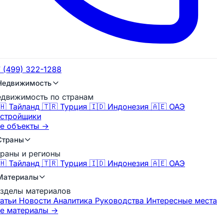
 (499) 322-1288
Недвижимость
движимость по странам
🇭 Тайланд
🇹🇷 Турция
🇮🇩 Индонезия
🇦🇪 ОАЭ
стройщики
е объекты →
Страны
раны и регионы
🇭 Тайланд
🇹🇷 Турция
🇮🇩 Индонезия
🇦🇪 ОАЭ
Материалы
зделы материалов
татьи
Новости
Аналитика
Руководства
Интересные места
е материалы →