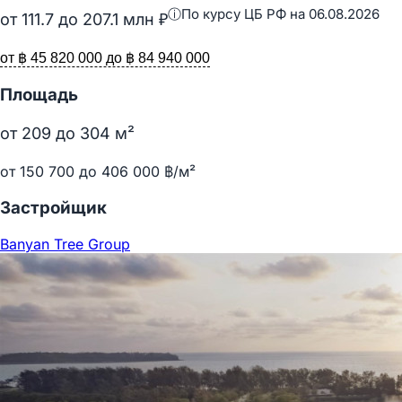
ⓘ
По курсу ЦБ РФ на 06.08.2026
от
111.7
до
207.1
млн ₽
от ฿ 45 820 000 до ฿ 84 940 000
Площадь
от
209
до
304
м²
от 150 700 до 406 000 ฿/м²
Застройщик
Banyan Tree Group